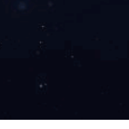
01
RICH INDUSTRY EXPERIENCE
拥有专业技术人员多人，可针对不同项目情
决方案。引进环境污染治理技术，不断研发
需求。
立即咨询