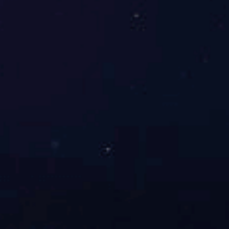
提供一站式整套环保定制方案
咨询热线：189-6173-3200
四
行业经验丰富